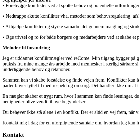
• Forebygge konflikter ved at spotte behov og potentielle udfordringer, 
• Nedtrappe akutte konflikter vha. metoder som behovsregulering, a
• Afhjælpe konflikter og styrke samarbejdet gennem mægling og struktur
• Øge trivsel og ro for både borgere og medarbejdere ved at skabe et 
Metoder til forandring
Jeg er uddannet konfliktmægler ved reCome. Min tilgang bygger på gen
praksis fra mine mange års arbejde med mennesker i særligt sårbare situ
underliggende behov og relationer.
Sammen kan vi skabe forståelse og finde vejen frem. Konflikter kan 
parter bliver lyttet til med respekt og omsorg. Det handler ikke om at
En mægler skaber et trygt rum, hvor I sammen kan finde løsninger, der i
uenigheder blive vendt til nye begyndelser.
Du behøver ikke stå alene i en konflikt. Der er altid en vej frem, når
Kontakt mig i dag for en uforpligtende samtale om, hvordan jeg kan hj
Kontakt