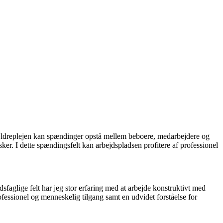
i ældreplejen kan spændinger opstå mellem beboere, medarbejdere og
sker. I dette spændingsfelt kan arbejdspladsen profitere af professionel
sfaglige felt har jeg stor erfaring med at arbejde konstruktivt med
essionel og menneskelig tilgang samt en udvidet forståelse for