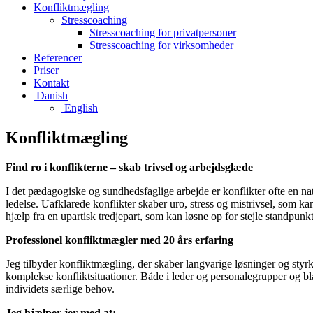
Konfliktmægling
Stresscoaching
Stresscoaching for privatpersoner
Stresscoaching for virksomheder
Referencer
Priser
Kontakt
Danish
English
Konfliktmægling
Find ro i konflikterne – skab trivsel og arbejdsglæde
I det pædagogiske og sundhedsfaglige arbejde er konflikter ofte en na
ledelse. Uafklarede konflikter skaber uro, stress og mistrivsel, som ka
hjælp fra en upartisk tredjepart, som kan løsne op for stejle standpunkte
Professionel konfliktmægler med 20 års erfaring
Jeg tilbyder konfliktmægling, der skaber langvarige løsninger og styrk
komplekse konfliktsituationer. Både i leder og personalegrupper og b
individets særlige behov.
Jeg hjælper jer med at: