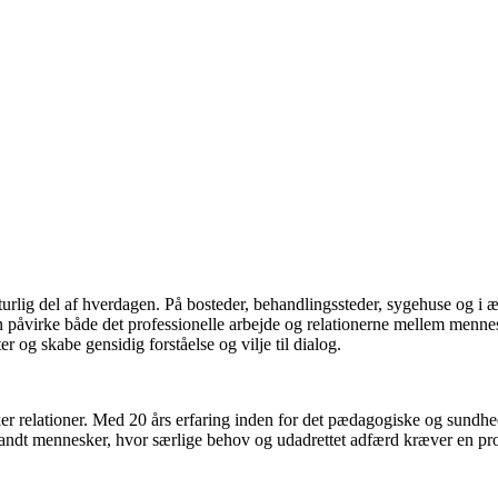
turlig del af hverdagen. På bosteder, behandlingssteder, sygehuse og 
n påvirke både det professionelle arbejde og relationerne mellem menne
r og skabe gensidig forståelse og vilje til dialog.
er relationer. Med 20 års erfaring inden for det pædagogiske og sundhed
landt mennesker, hvor særlige behov og udadrettet adfærd kræver en prof