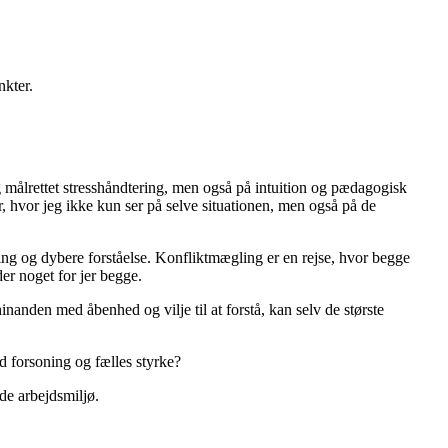
nkter.
̊lrettet stresshåndtering, men også på intuition og pædagogisk
, hvor jeg ikke kun ser på selve situationen, men også på de
ng og dybere forståelse. Konfliktmægling er en rejse, hvor begge
er noget for jer begge.
anden med åbenhed og vilje til at forstå, kan selv de største
od forsoning og fælles styrke?
de arbejdsmiljø.