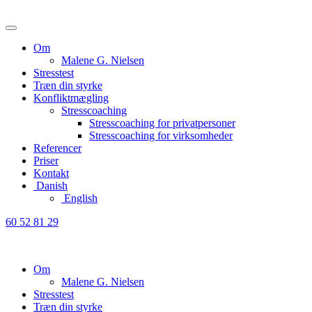
Om
Malene G. Nielsen
Stresstest
Træn din styrke
Konfliktmægling
Stresscoaching
Stresscoaching for privatpersoner
Stresscoaching for virksomheder
Referencer
Priser
Kontakt
Danish
English
60 52 81 29
Om
Malene G. Nielsen
Stresstest
Træn din styrke