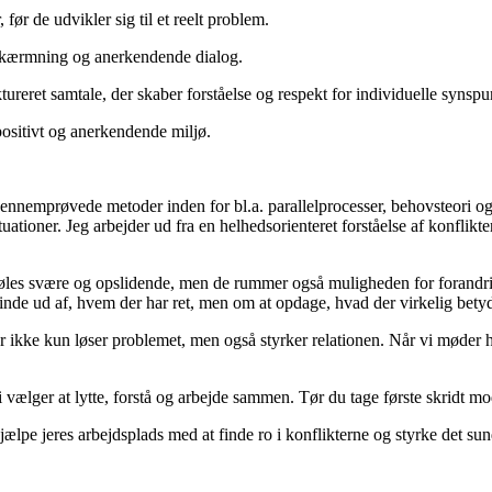
før de udvikler sig til et reelt problem.
fskærmning og anerkendende dialog.
eret samtale, der skaber forståelse og respekt for individuelle synspu
positivt og anerkendende miljø.
nemprøvede metoder inden for bl.a. parallelprocesser, behovsteori og ma
ationer. Jeg arbejder ud fra en helhedsorienteret forståelse af konflikter
føles svære og opslidende, men de rummer også muligheden for forandri
 finde ud af, hvem der har ret, men om at opdage, hvad der virkelig betyd
kke kun løser problemet, men også styrker relationen. Når vi møder hin
 vi vælger at lytte, forstå og arbejde sammen. Tør du tage første skridt m
ælpe jeres arbejdsplads med at finde ro i konflikterne og styrke det sun